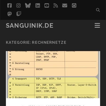
facebook
instagram
bluesky
linkedin
youtube
rss
email
github
mastodon
twitch
SANGUINIK.DE
KATEGORIE:
RECHNERNETZE