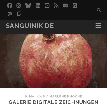
facebook
instagram
bluesky
linkedin
youtube
rss
email
github
mastodon
twitch
SANGUINIK.DE
6. MAI 2018
/
MARLENE KNOCHE
GALERIE DIGITALE ZEICHNUNGEN