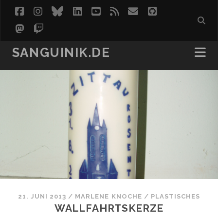
facebook
instagram
bluesky
linkedin
youtube
rss
email
github
mastodon
twitch
SANGUINIK.DE
21. JUNI 2013
/
MARLENE KNOCHE
/
PLASTISCHES
WALLFAHRTSKERZE