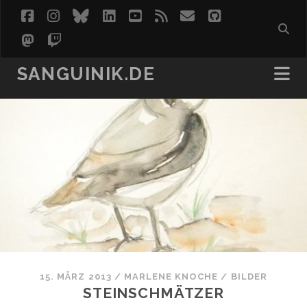
facebook
instagram
bluesky
linkedin
youtube
rss
email
github
mastodon
twitch
SANGUINIK.DE
15. MÄRZ 2013
/
MARLENE KNOCHE
/
BILDER
STEINSCHMÄTZER