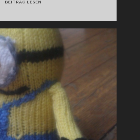
[KNITTED/GESTRICKT]
BEITRAG LESEN
SUPERMAN
MINION
[DE/EN]