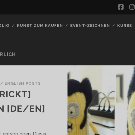
fac
OLIO
KUNST ZUM KAUFEN
EVENT-ZEICHNEN
KURSE
RLICH
/
ENGLISH POSTS
RICKT]
N [DE/EN]
on entsprungen. Dieser