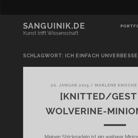
SANGUINIK.DE
PORTF
Kunst trifft Wissenschaft
SCHLAGWORT:
ICH EINFACH UNVERBESSE
20. JANUAR 2015
/
MARLENE KNOCHE
[KNITTED/GEST
WOLVERINE-MINIO
Meinen Stricknadeln ist ein weiterer Mini