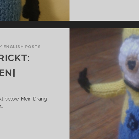
/
ENGLISH POSTS
RICKT:
EN]
text below. Mein Drang
n…
NITTED/GESTRICKT:
INION
DE/EN]