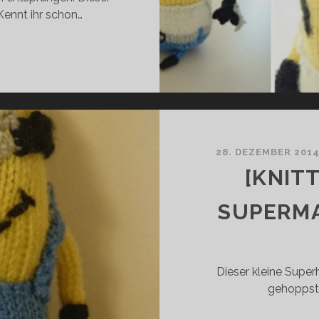
Kennt ihr schon…
KNITTED/GESTRICKT]
OLVERINE-
INION
DE/EN]
28. DEZEMBER 201
[KNIT
SUPERMA
Dieser kleine Superh
gehoppst