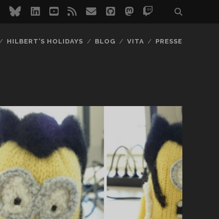
ebook
instagram
bluesky
linkedin
youtube
rss
email
github
mastodon
twitch
HILBERT’S HOLIDAYS
BLOG
VITA
PRESSE