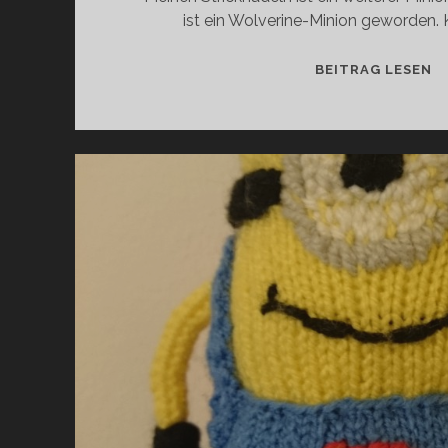
ist ein Wolverine-Minion geworden. 
[
BEITRAG LESEN
W
M
[