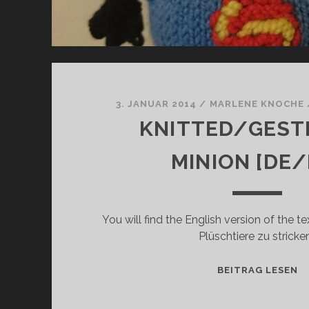
3. JANUAR 2014
/
MARLENE KNOCHE
KNITTED/GEST
MINION [DE/
You will find the English version of the 
Plüschtiere zu stricke
K
BEITRAG LESEN
M
[