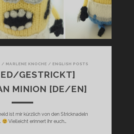
4
/
MARLENE KNOCHE
/
ENGLISH POSTS
TED/GESTRICKT]
N MINION [DE/EN]
eld ist mir kürzlich von den Stricknadeln
.
Vielleicht erinnert ihr euch…