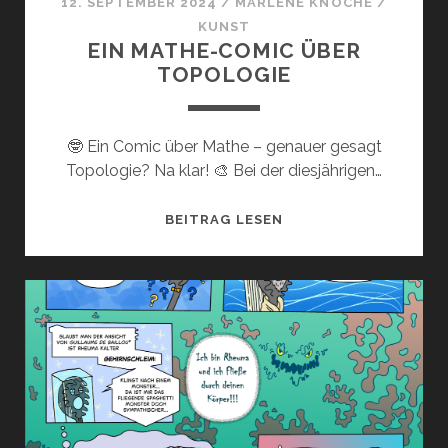
12. SEPTEMBER 2024
/
MARLENE KNOCHE
/
KUNST
EIN MATHE-COMIC ÜBER
TOPOLOGIE
🤓 Ein Comic über Mathe – genauer gesagt
Topologie? Na klar! 🎨 Bei der diesjährigen…
EIN
BEITRAG LESEN
MATHE-
COMIC
ÜBER
TOPOLOGIE