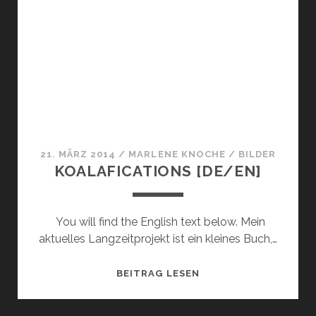
EINEM
ANSTEHENDEN
KONFERENZBESUCH
21. MÄRZ 2014
/
MARLENE KNOCHE
/
BILDER
KOALAFICATIONS [DE/EN]
You will find the English text below. Mein
aktuelles Langzeitprojekt ist ein kleines Buch,…
KOALAFICATIONS
BEITRAG LESEN
[DE/EN]