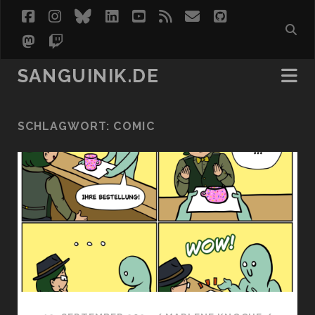
facebook
instagram
bluesky
linkedin
youtube
rss
email
github
mastodon
twitch
SANGUINIK.DE
SCHLAGWORT:
COMIC